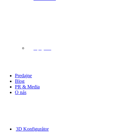
Upcycle
Predajne
Blog
PR & Media
O nás
3D Konfigurátor