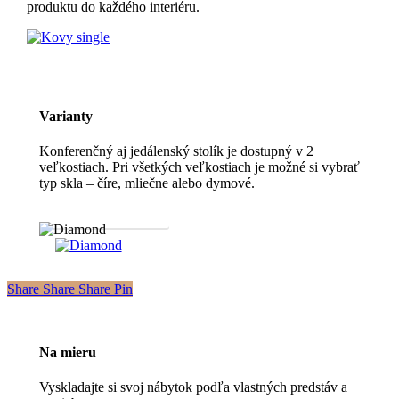
produktu do každého interiéru.
Varianty
Konferenčný aj jedálenský stolík je dostupný v 2
veľkostiach. Pri všetkých veľkostiach je možné si vybrať
typ skla – číre, mliečne alebo dymové.
Stiahnuť produktový list
Share
Share
Share
Share
Pin
Na mieru
Vyskladajte si svoj nábytok podľa vlastných predstáv a