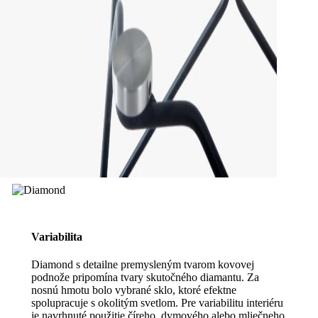
Variabilita
Diamond s detailne premysleným tvarom kovovej
podnože pripomína tvary skutočného diamantu. Za
nosnú hmotu bolo vybrané sklo, ktoré efektne
spolupracuje s okolitým svetlom. Pre variabilitu interiéru
je navrhnuté použitie číreho, dymového alebo mliečneho