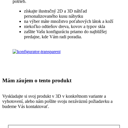
potrieb.
získajte ilustračný 2D a 3D náhľad
personalizovaného kusu nábytku
na výber máte množstvo poťahových látok a koží
niekoľko odtieňov dreva, kovov a typov skla
zašlite Vašu konfiguráciu priamo do najbližšej
predajne, kde Vám radi poradia.
Vyskladať v 3D
Mám záujem o tento produkt
Vyskladajte si svoj produkt v 3D v konkrétnom variante a
vyhotovení, alebo nám pošlite svoju nezáväznú požiadavku a
budeme Vás kontaktovať.