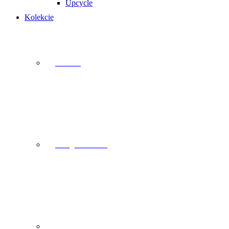
Upcycle
Kolekcie
Modern
Design Arteston
2025/2026