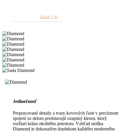
elegantnej sklenenej doske priťahuje pozornosť svojou
čistotou a jedinečnosťou.
Viac info
Ukázať v 3D
Jedinečnosť
Prepracované detaily a tvary kovových časti v precíznom
spojení so sklom predstavujú ozajstný klenot, ktorý
rozžiari krásu okolitého priestoru. Vzhľad stolíka
Diamond je dokonalým doplnkom každého moderného