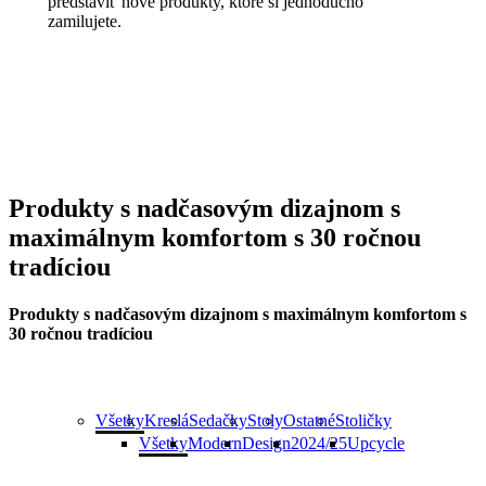
predstaviť nové produkty, ktoré si jednoducho
zamilujete.
Produkty
s nadčasovým dizajnom
s
maximálnym komfortom
s 30 ročnou
tradíciou
Produkty
s nadčasovým dizajnom
s maximálnym komfortom
s
30 ročnou tradíciou
Všetky
Kreslá
Sedačky
Stoly
Ostatné
Stoličky
Všetky
Modern
Design
2024/25
Upcycle